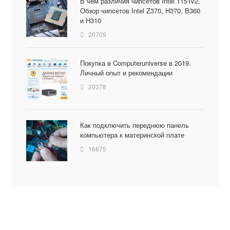
В чем различия чипсетов Intel 1151v2.
Обзор чипсетов Intel Z370, H370, B360
и H310
20709
Покупка в Computeruniverse в 2019.
Личный опыт и рекомендации
20378
Как подключить переднюю панель
компьютера к материнской плате
16875