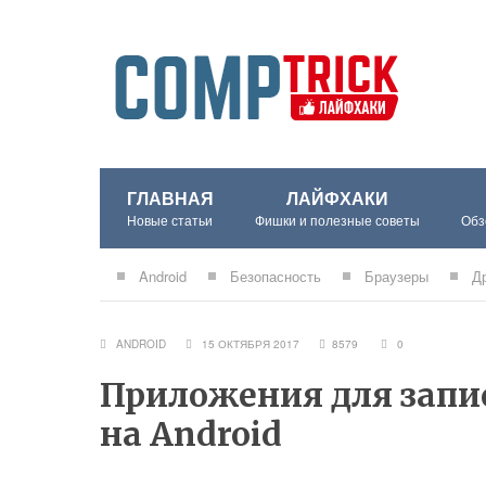
ГЛАВНАЯ
ЛАЙФХАКИ
Новые статьи
Фишки и полезные советы
Обз
Android
Безопасность
Браузеры
Д
ANDROID
15 ОКТЯБРЯ 2017
8579
0
Приложения для запи
на Аndroid