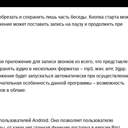
брезать и сохранить лишь часть беседы. Кнопка старта мо
ение может поставить запись на паузу и продолжить при
ое приложение для записи звонков из всего, что представл
ранять аудио в нескольких форматах – mp3, wav, amr, 3gpp.
ожение будет запускаться автоматически при осуществлени
ечательная особенность данной программы – возможность
ов в облаке.
пользователей Android. Оно позволяет пользователю
ы, от каких нет (данная функция доступна в версии Pro).