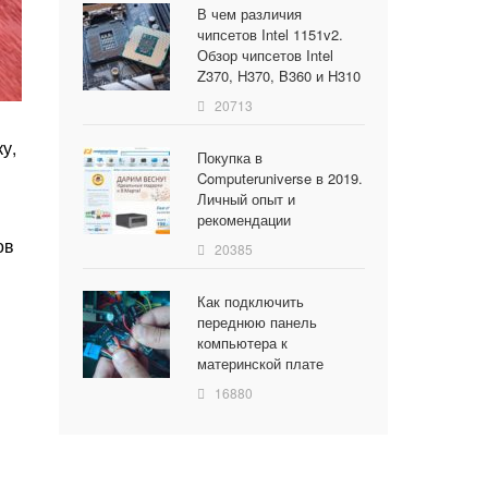
В чем различия
чипсетов Intel 1151v2.
Обзор чипсетов Intel
Z370, H370, B360 и H310
20713
у,
Покупка в
Computeruniverse в 2019.
Личный опыт и
рекомендации
ов
20385
Как подключить
переднюю панель
компьютера к
материнской плате
16880