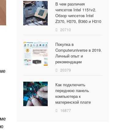
В чем различия
чипсетов Intel 1151v2.
Обзор чипсетов Intel
Z370, H370, B360 и H310
20710
Покупка в
Computeruniverse в 2019.
Личный опыт и
рекомендации
20379
еме
Как подключить
переднюю панель
компьютера к
материнской плате
16877
еме
ую