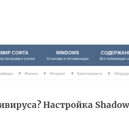
МИР СОФТА
WINDOWS
СОДЕРЖАН
ор программ и утилит
Установка и оптимизация
Все публикации с
райвера
Железо
Интернет
Криптовалюта
Оборудо
тивируса? Настройка Shado