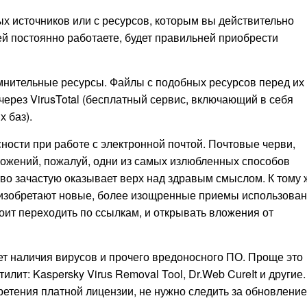
 источников или с ресурсов, которым вы действительно
ей постоянно работаете, будет правильней приобрести
мнительные ресурсы. Файлы с подобных ресурсов перед их
через VirusTotal (бесплатный сервис, включающий в себя
 баз).
ости при работе с электронной почтой. Почтовые черви,
ложений, пожалуй, одни из самых излюбленных способов
о зачастую оказывает верх над здравым смыслом. К тому 
о изобретают новые, более изощренные приемы использова
оит переходить по ссылкам, и открывать вложения от
т наличия вирусов и прочего вредоносного ПО. Проще это
лит: Kaspersky Virus Removal Tool, Dr.Web CureIt и другие.
ретения платной лицензии, не нужно следить за обновлени